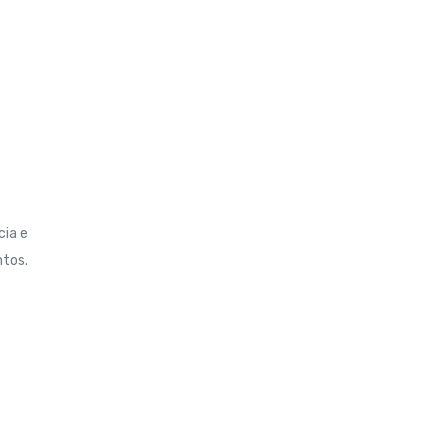
cia e
ntos.