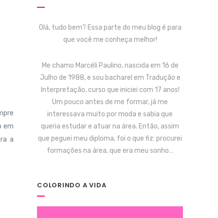
Olá, tudo bem? Essa parte do meu blog é para
que você me conheça melhor!
Me chamo Marcéli Paulino, nascida em 16 de
Julho de 1988, e sou bacharel em Tradução e
Interpretação, curso que iniciei com 17 anos!
Um pouco antes de me formar, já me
empre
interessava muito por moda e sabia que
queria estudar e atuar na área. Então, assim
io em
que peguei meu diploma, foi o que fiz: procurei
ra a
formações na área, que era meu sonho…
COLORINDO A VIDA