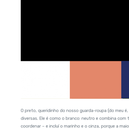
O preto, queridinho do nosso guarda-roupa (do meu é
diversas. Ele é como o branco: neutro e combina com 
coordenar – e incluí o marinho e o cinza, porque a m