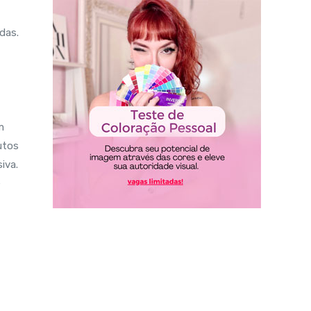
das.
m
utos
iva.
e