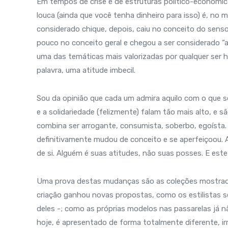
Em tempos de crise e de estruturas político-econômic
louca (ainda que você tenha dinheiro para isso) é, no 
considerado chique, depois, caiu no conceito do sen
pouco no conceito geral e chegou a ser considerado “at
uma das temáticas mais valorizadas por qualquer ser h
palavra, uma atitude imbecil.
Sou da opinião que cada um admira aquilo com o que s
e a solidariedade (felizmente) falam tão mais alto, e
combina ser arrogante, consumista, soberbo, egoísta. 
definitivamente mudou de conceito e se aperfeiçoou. A
de si. Alguém é suas atitudes, não suas posses. E est
Uma prova destas mudanças são as coleções mostrad
criação ganhou novas propostas, como os estilistas s
deles -; como as próprias modelos nas passarelas já n
hoje, é apresentado de forma totalmente diferente, i