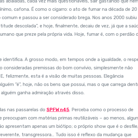
as abaladas, cada vez mais questionáveis, sair gastando que ne
mínimo, cafona. É como o cigarro: o ato de fumar na década de 20
so comum e passou a ser considerado brega. Nos anos 2000 subiu
itude descolada”, e hoje, finalmente, decaiu de vez, já que a saú
umano que preze pela própria vida. Hoje, fumar é, com o perdão 
e identifica. A grosso modo, em tempos onde a igualdade, o resp
 são consideradas premissas do bom convívio, simplesmente não
E, felizmente, esta é a visão de muitas pessoas. Elegância
lguém “é”, hoje, não os bens que possui, mas o que carrega dent
e alguém ganha admiração através disso.
as nas passarelas do
SPFW n45
. Perceba como o processo de
e preocupam com matérias primas reutilizáveis – ao menos, algu
ão apresentam apenas um biótipo; o próprio show que é o desfile
rreverente, transgressora… Tudo isso é reflexo da mudança que