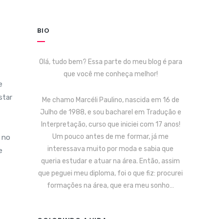
BIO
Olá, tudo bem? Essa parte do meu blog é para
que você me conheça melhor!
e
star
Me chamo Marcéli Paulino, nascida em 16 de
Julho de 1988, e sou bacharel em Tradução e
Interpretação, curso que iniciei com 17 anos!
Um pouco antes de me formar, já me
o no
interessava muito por moda e sabia que
e
queria estudar e atuar na área. Então, assim
que peguei meu diploma, foi o que fiz: procurei
formações na área, que era meu sonho…