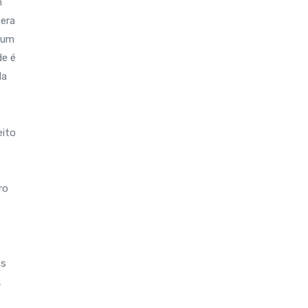
m
 era
 um
de é
da
eito
ro
ns
,