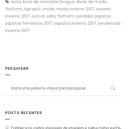
bota
bota de montaria
brogue
dicas de moda
,
,
,
,
flatform
loja spot
moda
moda inverno 2017
outono
,
,
,
,
inverno 2017
oxford
salto flatform
sandália
sapatos
,
,
,
,
,
sapatos femininos 2017
sapatos inverno 2017
tendencias
,
,
inverno 2017
PESQUISAR
POSTS RECENTES
Conheça os ruídos invisíveis de imagem e saiba como evitá-